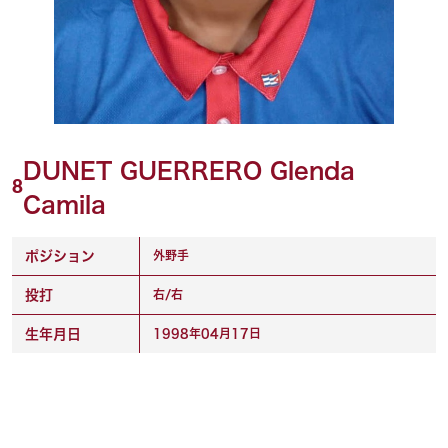
DUNET GUERRERO Glenda
8
Camila
ポジション
外野手
投打
右/右
生年月日
1998年04月17日