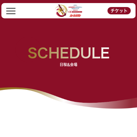
チケット
SCHEDULE
日程&会場