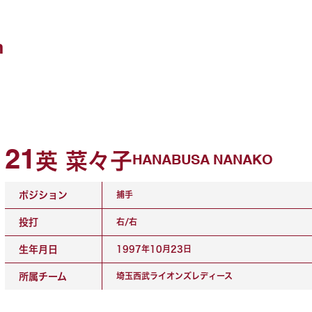
n
21
英 菜々子
HANABUSA NANAKO
ポジション
捕手
投打
右/右
生年月日
1997年10月23日
所属チーム
埼玉西武ライオンズレディース