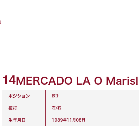
a
14
MERCADO LA O Marisl
ポジション
投手
投打
右/右
生年月日
1989年11月08日