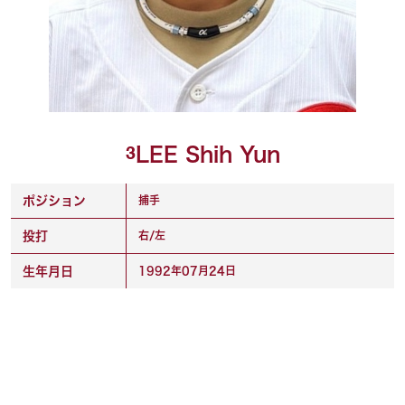
LEE Shih Yun
3
ポジション
捕手
投打
右/左
生年月日
1992年07月24日